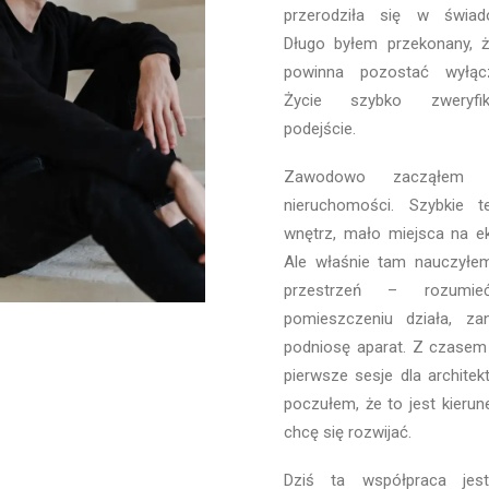
przerodziła się w świa
Długo byłem przekonany, ż
powinna pozostać wyłąc
Życie szybko zweryfi
podejście.
Zawodowo zacząłem 
nieruchomości. Szybkie 
wnętrz, mało miejsca na e
Ale właśnie tam nauczyłem
przestrzeń – rozum
pomieszczeniu działa, za
podniosę aparat. Z czasem 
pierwsze
sesje dla archite
poczułem, że to jest kierun
chcę się rozwijać.
Dziś ta współpraca jes