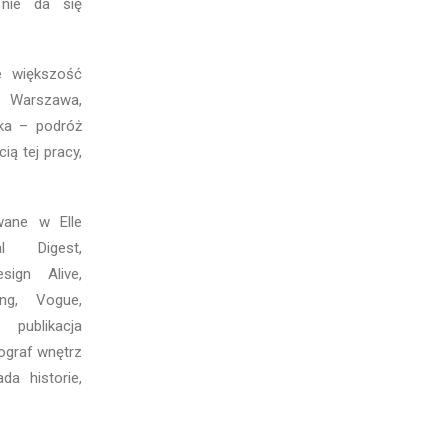
 nie da się
e większość
. Warszawa,
ka – podróż
ią tej pracy,
kowane w
Elle
ral Digest
,
esign Alive,
ng
,
Vogue
,
publikacja
ograf wnętrz
a historie,