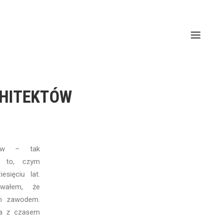
CHITEKTÓW
któw – tak
ć to, czym
sięciu lat.
wałem, że
im zawodem.
ra z czasem