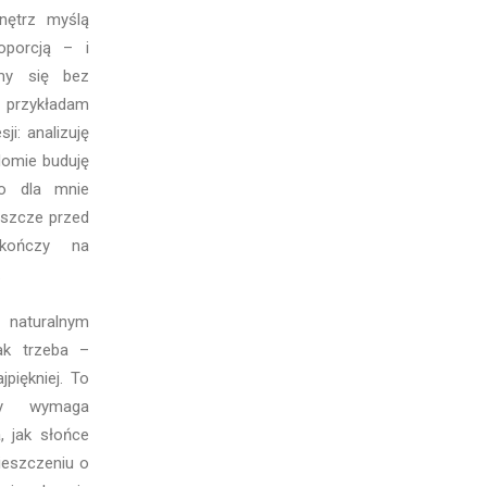
wnętrz myślą
roporcją – i
emy się bez
 przykładam
ji: analizuję
adomie buduję
to dla mnie
eszcze przed
kończy na
.
 naturalnym
tak trzeba –
jpiękniej. To
ry wymaga
, jak słońce
eszczeniu o