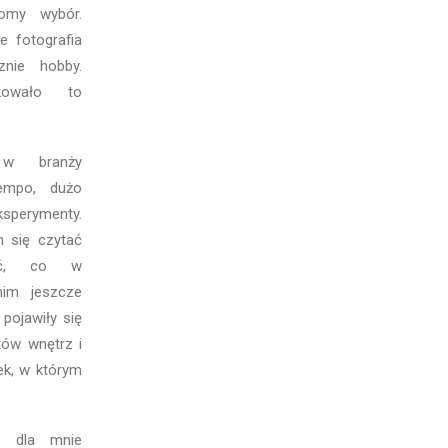
domy wybór.
e fotografia
znie hobby.
kowało to
w branży
tempo, dużo
ksperymenty.
 się czytać
ieć, co w
nim jeszcze
pojawiły się
któw wnętrz
i
ek, w którym
t dla mnie