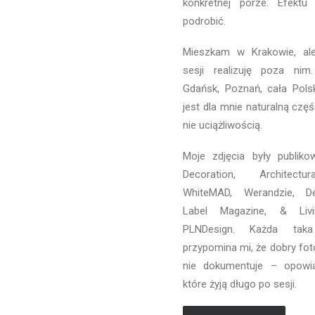
konkretnej porze. Efektu
podrobić.
Mieszkam w Krakowie, al
sesji realizuję poza nim
Gdańsk, Poznań, cała Pols
jest dla mnie naturalną częśc
nie uciążliwością.
Moje zdjęcia były publi
Decoration
,
Architectu
WhiteMAD
,
Werandzie
,
D
Label Magazine
,
& Livi
PLNDesign
. Każda taka 
przypomina mi, że dobry fot
nie dokumentuje – opowiad
które żyją długo po sesji.