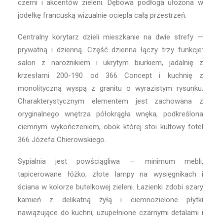
czerni i akcentów zieleni. Dębowa podłoga ułożona w
jodełkę francuską wizualnie ociepla całą przestrzeń.
Centralny korytarz dzieli mieszkanie na dwie strefy —
prywatną i dzienną. Część dzienna łączy trzy funkcje:
salon z narożnikiem i ukrytym biurkiem, jadalnię z
krzesłami 200-190 od 366 Concept i kuchnię z
monolityczną wyspą z granitu o wyrazistym rysunku.
Charakterystycznym elementem jest zachowana z
oryginalnego wnętrza półokrągła wnęka, podkreślona
ciemnym wykończeniem, obok której stoi kultowy fotel
366 Józefa Chierowskiego.
Sypialnia jest powściągliwa — minimum mebli,
tapicerowane łóżko, złote lampy na wysięgnikach i
ściana w kolorze butelkowej zieleni. Łazienki zdobi szary
kamień z delikatną żyłą i ciemnozielone płytki
nawiązujące do kuchni, uzupełnione czarnymi detalami i